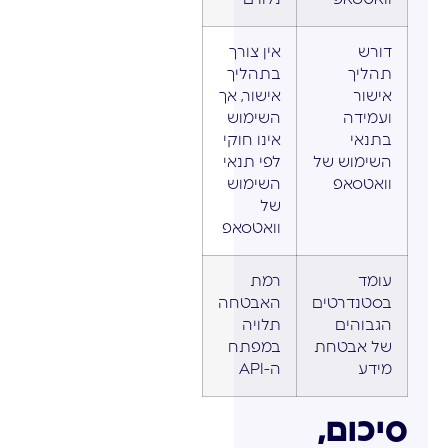
דורש
אין צורך
תהליך
בתהליך
אישור
אישור, אך
ועמידה
השימוש
בתנאי
אינו חוקי
השימוש של
לפי תנאי
וואטסאפ
השימוש
של
וואטסאפ
עומד
רמת
בסטנדרטים
האבטחה
הגבוהים
תלויה
של אבטחת
במפתח
מידע
ה-API
סיכום,