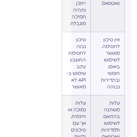
וואטסאפ
ייתכן
ותהיה
תמיכה
מוגבלת
אין סיכון
סיכון
לחסימה,
גבוה
מאושר
לחסימת
לשימוש
החשבון
באופן
עקב
חופשי
שימוש ב-
ובתדירות
API לא
גבוהה
מאושר
עלות
עלות
משתנה
נמוכה או
בהתאם
חינמית,
לשימוש
אך עם
ולמדיניות
סיכונים
וואטסאפ
נלווים