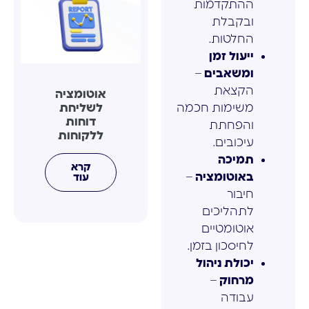
ההתקדמות
ובקבלת
החלטות.
ייעול זמן
ומשאבים
–
הקצאת
אוטומציה
לשליחת
משימות חכמה
דוחות
והפחתת
ללקוחות
עיכובים.
תמיכה
קרא
באוטומציה
–
עוד
חיבור
לתהליכים
אוטומטיים
לחיסכון בזמן.
יכולת ניהול
מרחוק
–
עבודה