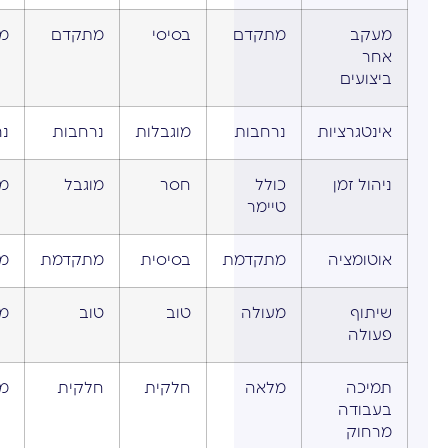
מעקב
מתקדם
בסיסי
מתקדם
מ
אחר
ביצועים
אינטגרציות
נרחבות
מוגבלות
נרחבות
נר
ניהול זמן
כולל
חסר
מוגבל
מ
טיימר
אוטומציה
מתקדמת
בסיסית
מתקדמת
מ
שיתוף
מעולה
טוב
טוב
מ
פעולה
תמיכה
מלאה
חלקית
חלקית
מ
בעבודה
מרחוק