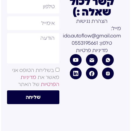
קשר לכול
שאלה :)
הצהרת נגישות
מייל:
ido.autoflow@gmail.com
טלפון: 0553195661
מדיניות פרטיות
בשליחת הטופס אני
מאשר את
מדיניות
הפרטיות
של האתר
שליחה