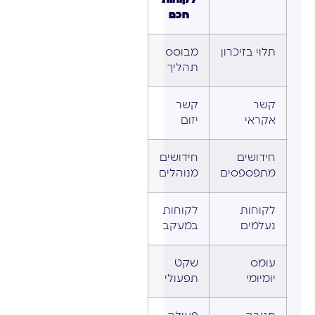
חכם
תלוי בזיכרון
מבוסס
תהליך
קשר
קשר
אקראי
יזום
חידושים
חידושים
מתפספסים
מנוהלים
לקוחות
לקוחות
נעלמים
במעקב
עומס
שקט
יומיומי
תפעולי