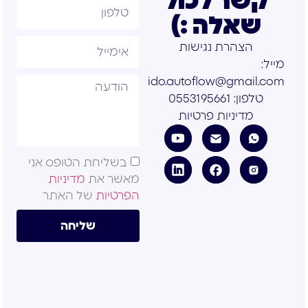
קשר לכול
שאלה :)
הצהרת נגישות
מייל:
ido.autoflow@gmail.com
טלפון: 0553195661
מדיניות פרטיות
בשליחת הטופס אני
מאשר את
מדיניות
הפרטיות
של האתר
שליחה