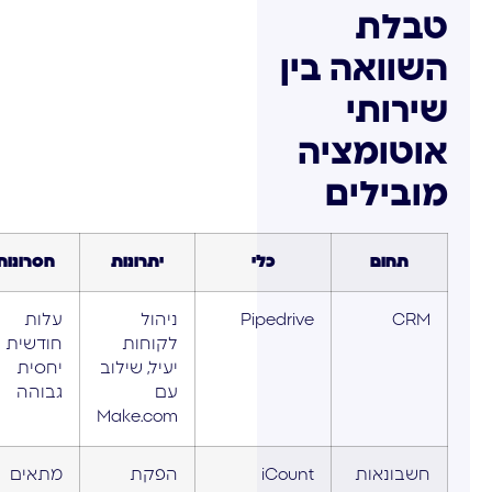
טבלת
השוואה בין
שירותי
אוטומציה
מובילים
תחום
כלי
יתרונות
חסרונות
CRM
Pipedrive
ניהול
עלות
לקוחות
חודשית
יעיל, שילוב
יחסית
עם
גבוהה
Make.com
חשבונאות
iCount
הפקת
מתאים