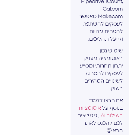
Pipedrive, iCount,
Cal.com ו-
Make.com מאפשר
לעסקים להשתפר,
להפחית עלויות
ולייעל תהליכים.
שימוש נכון
באוטומציה מעניק
יתרון תחרותי ומסייע
לעסקים להסתגל
לשינויים המהירים
בשוק.
אם תרצו ללמוד
בנוסף על
אוטומציות
בשילוב AI
, ממליצים
לכם להכנס לאתר
הבא 🙂