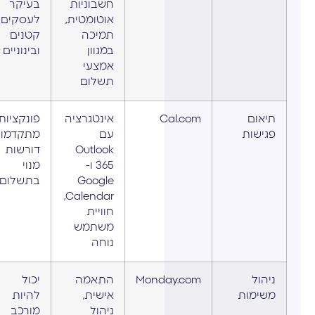
חשבוניות
בעיקר
אוטומטית,
לעסקים
תמיכה
קטנים
במגוון
ובינוניים
אמצעי
תשלום
תיאום
Cal.com
אינטגרציה
פונקציות
פגישות
עם
מתקדמו
Outlook
דורשות
365 ו-
מנוי
Google
בתשלום
Calendar,
חוויית
משתמש
נוחה
ניהול
Monday.com
התאמה
יכול
משימות
אישית,
להיות
ניהול
מורכב